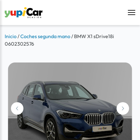
Inicio
/
Coches segunda mano
/
BMW X1 sDrive18i
0602302576