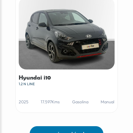
Hyundai i10
1.2 N LINE
2025
17.597Kms
Gasolina
Manual