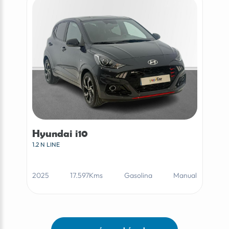
Hyundai i10
1.2 N LINE
2025
17.597Kms
Gasolina
Manual