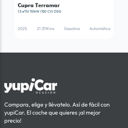
Cupra Terramar
1.5 eTSI 110kW (150 CV) DSG
2025
21.311Kms
Gasolina
Automática
Compara, elige y llévatelo. Así de fácil con
yupiCar. El coche que quieres ¡al mejor
precio!