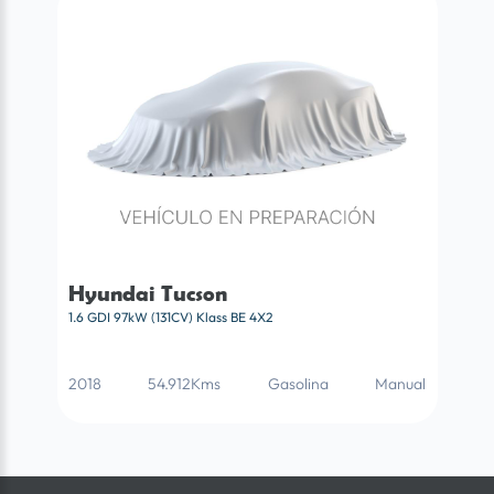
Hyundai Tucson
1.6 GDI 97kW (131CV) Klass BE 4X2
2018
54.912Kms
Gasolina
Manual