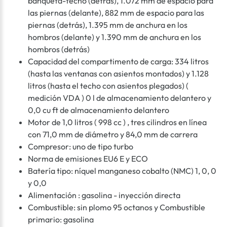
banqueta-techo (detrás), 1.072 mm de espacio para
las piernas (delante), 882 mm de espacio para las
piernas (detrás), 1.395 mm de anchura en los
hombros (delante) y 1.390 mm de anchura en los
hombros (detrás)
Capacidad del compartimento de carga: 334 litros
(hasta las ventanas con asientos montados) y 1.128
litros (hasta el techo con asientos plegados) (
medición VDA ) 0 l de almacenamiento delantero y
0,0 cu ft de almacenamiento delantero
Motor de 1,0 litros ( 998 cc ) , tres cilindros en línea
con 71,0 mm de diámetro y 84,0 mm de carrera
Compresor: uno de tipo turbo
Norma de emisiones EU6 E y ECO
Batería tipo: níquel manganeso cobalto (NMC) 1, 0, 0
y 0,0
Alimentación : gasolina - inyección directa
Combustible: sin plomo 95 octanos y Combustible
primario: gasolina