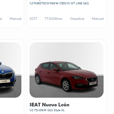
1.2 PURETECH 96KW (130CV) GT LINE S&S
na
Manual
2017
77.500Kms
Gasolina
Manual
SEAT Nuevo León
1.0 TSI 81kW S&S Style XL