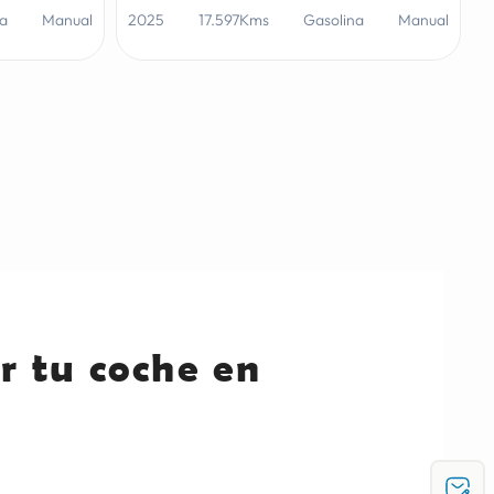
na
Manual
2025
17.597Kms
Gasolina
Manual
r tu coche en