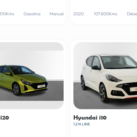
.810Kms
Gasolina
Manual
2020
107.800Kms
Diése
i20
Hyundai i10
1.2 N LINE