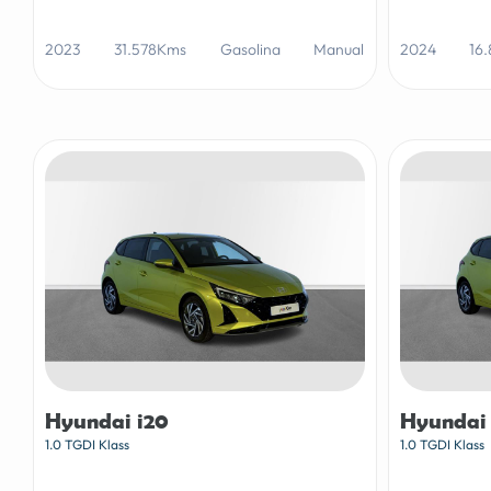
2023
31.578Kms
Gasolina
Manual
2024
16
Hyundai i20
Hyundai 
1.0 TGDI Klass
1.0 TGDI Klass