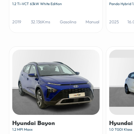
1.2 Ti-VCT 63kW White Edition
Panda Hybrid 1
2019
32.136Kms
Gasolina
Manual
2025
16
Hyundai Bayon
Hyundai 
1.2 MPI Maxx
1.0 TGDI Klass