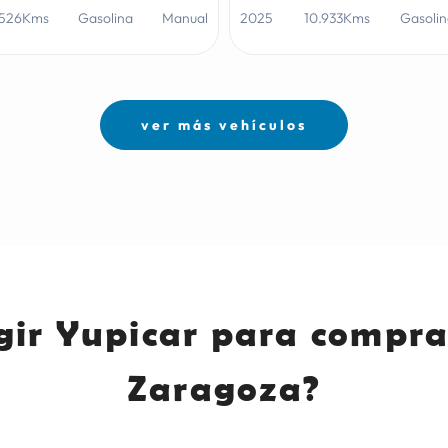
.526Kms
Gasolina
Manual
2025
10.933Kms
Gasoli
ver más vehículos
gir Yupicar para compra
Zaragoza?