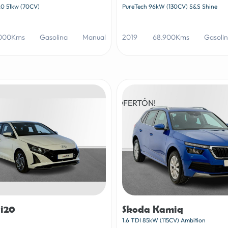
.0 51kw (70CV)
PureTech 96kW (130CV) S&S Shine
.000Kms
Gasolina
Manual
2019
68.900Kms
Gasoli
¡OFERTÓN!
i20
Skoda Kamiq
1.6 TDI 85kW (115CV) Ambition