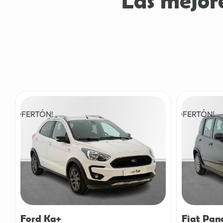
Las mejore
¡OFERTÓN!
¡OFERTÓN!
Ford Ka+
Fiat Pan