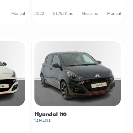
l
Manual
2022
81.758Kms
Gasolina
Manual
Hyundai i10
1.2 N LINE