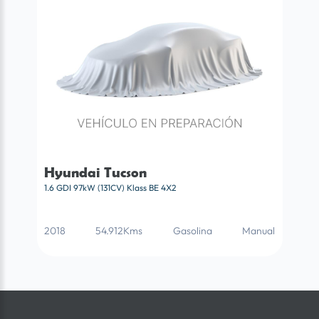
Hyundai Tucson
1.6 GDI 97kW (131CV) Klass BE 4X2
2018
54.912Kms
Gasolina
Manual