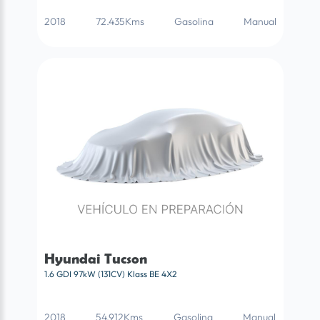
2018
72.435Kms
Gasolina
Manual
Hyundai Tucson
1.6 GDI 97kW (131CV) Klass BE 4X2
2018
54.912Kms
Gasolina
Manual