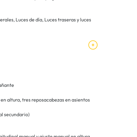
erales, Luces de día, Luces traseras y luces
pañante
en altura, tres reposacabezas en asientos
ial secundario)
gitudinal manual y ajuste manual en altura