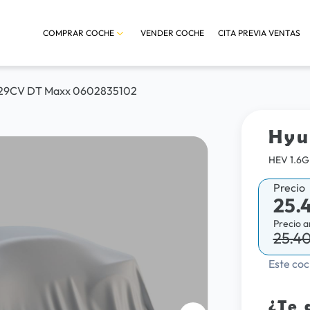
COMPRAR COCHE
VENDER COCHE
CITA PREVIA VENTAS
 129CV DT Maxx 0602835102
Hyu
HEV 1.6
Precio
25.
Precio a
25.4
Este coc
¿Te 