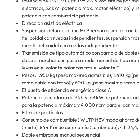
Potencia de 129 CV ( CEE ) 95 kW y 265 Nm de par m
eléctrico), 32 kW (potencia máx. motor eléctrico) y 
potencia con combustible primario
Dirección asistida eléctrica
Suspensión delantera tipo McPherson o similar con b
helicoidal con ruedas independientes, suspensión tras
muelle helicoidal con ruedas independientes
Transmisión de tipo automático con cambio de doble
de seis marchas con paso a modo manual de tipo manu
levas en el volante palancas tras el volante 0
Pesos: 1.950 kg (peso máximo admisible), 1.410 kg (p
remolcable con freno) y 600 kg (peso máximo remolca
Etiqueta de eficiencia energética clase A
Potencia secundaria de 93 CV, 68 kW de potencia m
para la potencia máxima y 4.000 rpm para el par m
Filtro de partículas
Consumo de combustible ( WLTP HEV modo ahorro de la
(mixto), 844 Km de autonomía (combinado), 4,1, 24,4, 3,6,
Doble embrague manual secuencial