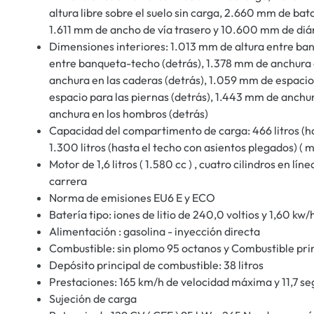
altura libre sobre el suelo sin carga, 2.660 mm de ba
1.611 mm de ancho de vía trasero y 10.600 mm de diám
Dimensiones interiores: 1.013 mm de altura entre ba
entre banqueta-techo (detrás), 1.378 mm de anchura 
anchura en las caderas (detrás), 1.059 mm de espacio
espacio para las piernas (detrás), 1.443 mm de anchu
anchura en los hombros (detrás)
Capacidad del compartimento de carga: 466 litros (h
1.300 litros (hasta el techo con asientos plegados) ( 
Motor de 1,6 litros ( 1.580 cc ) , cuatro cilindros en 
carrera
Norma de emisiones EU6 E y ECO
Batería tipo: iones de litio de 240,0 voltios y 1,60 kw/h
Alimentación : gasolina - inyección directa
Combustible: sin plomo 95 octanos y Combustible pri
Depósito principal de combustible: 38 litros
Prestaciones: 165 km/h de velocidad máxima y 11,7 s
Sujeción de carga