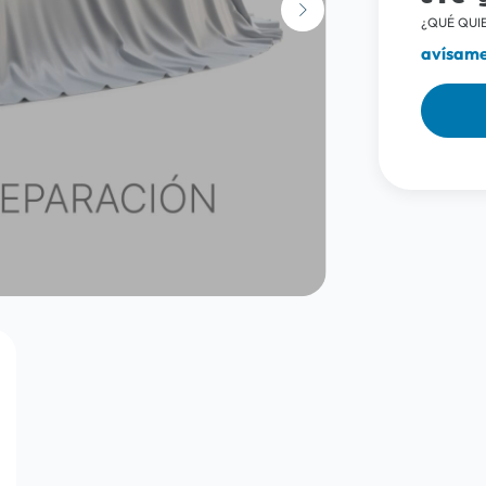
¿QUÉ QUIE
avísame 