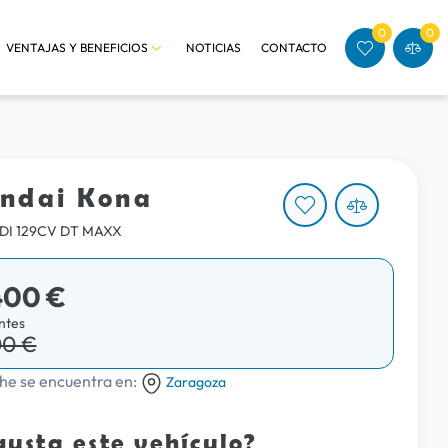
0
0
VENTAJAS Y BENEFICIOS
NOTICIAS
CONTACTO
ndai Kona
GDI 129CV DT MAXX
400 €
ntes
00 €
he se encuentra en:
Zaragoza
gusta este vehículo?