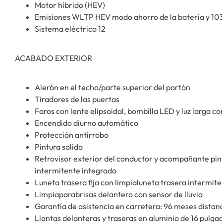
Motor híbrido (HEV)
Emisiones WLTP HEV modo ahorro de la batería y 10
Sistema eléctrico 12
ACABADO EXTERIOR
Alerón en el techo/parte superior del portón
Tiradores de las puertas
Faros con lente elipsoidal, bombilla LED y luz larga c
Encendido diurno automático
Protección antirrobo
Pintura solida
Retrovisor exterior del conductor y acompañante pi
intermitente integrado
Luneta trasera fija con limpialuneta trasera intermit
Limpiaparabrisas delantero con sensor de lluvia
Garantía de asistencia en carretera: 96 meses distan
Llantas delanteras y traseras en aluminio de 16 pulg