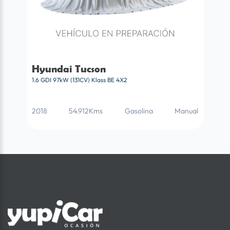
Hyundai Tucson
1.6 GDI 97kW (131CV) Klass BE 4X2
2018
54.912Kms
Gasolina
Manual