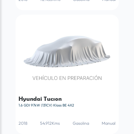
Hyundai Tucson
1.6 GDI 97kW (131CV) Klass BE 4X2
2018
54.912Kms
Gasolina
Manual