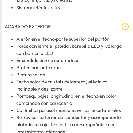
132,0, 154,0, 162,0 y EU6 D
Sistema eléctrico 48
ACABADO EXTERIOR
Alerón en el techo/parte superior del portón
Faros con lente elipsoidal, bombilla LED y luz larga
con bombilla LED
Encendido diurno automático
Protección antirrobo
Pintura solida
Techo solar de cristal ( delantero ) eléctrico,
inclinable y deslizante
Portaequipajes longitudinal en el techo en color
combinado con carrocería
Cortinillas parasol manuales en las lunas laterales
Retrovisor exterior del conductor y acompañante
pintado con ajuste eléctrico desempañable con
intermitente integrado