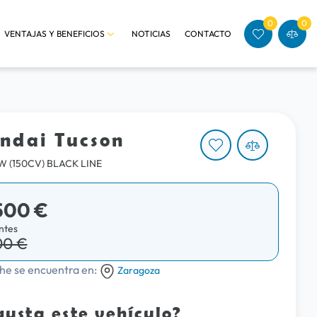
0
0
VENTAJAS Y BENEFICIOS
NOTICIAS
CONTACTO
ndai Tucson
KW (150CV) BLACK LINE
500 €
ntes
00 €
he se encuentra en:
Zaragoza
gusta este vehículo?