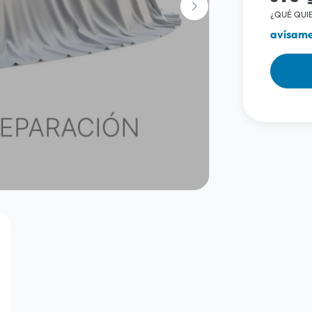
¿QUÉ QUIE
avísame 