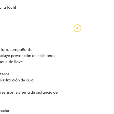
lla táctil
uctor/acompañante
ncluye prevención de colisiones
nque sin llave
nteros
sualización de guía
 sensor. sistema de distancia de
ección