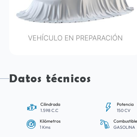
Datos técnicos
Cilindrada
Potencia
1.598 C.C
150 CV
Kilómetros
Combustibl
1 Kms
GASOLINA