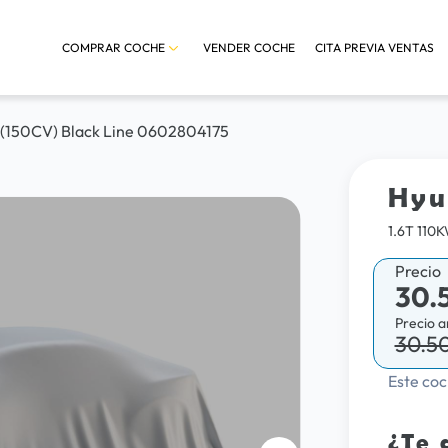
COMPRAR COCHE
VENDER COCHE
CITA PREVIA VENTAS
 (150CV) Black Line 0602804175
Hyu
1.6T 110
Precio
30.
Precio a
30.5
Este coc
¿Te 