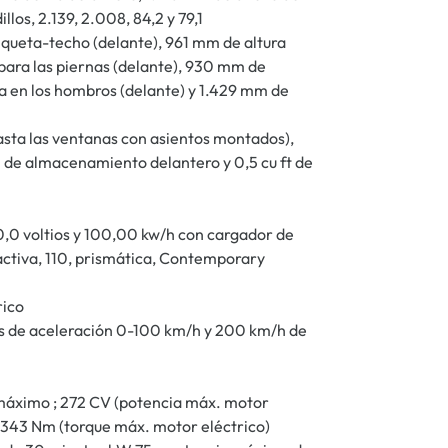
los, 2.139, 2.008, 84,2 y 79,1
nqueta-techo (delante), 961 mm de altura
para las piernas (delante), 930 mm de
ra en los hombros (delante) y 1.429 mm de
asta las ventanas con asientos montados),
5 l de almacenamiento delantero y 0,5 cu ft de
,0 voltios y 100,00 kw/h con cargador de
 activa, 110, prismática, Contemporary
rico
gs de aceleración 0-100 km/h y 200 km/h de
máximo ; 272 CV (potencia máx. motor
y 343 Nm (torque máx. motor eléctrico)