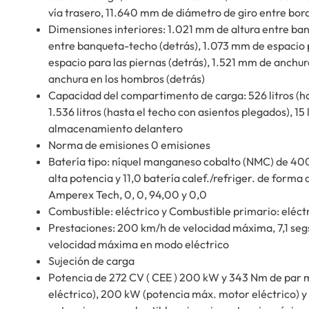
vía trasero, 11.640 mm de diámetro de giro entre bordil
Dimensiones interiores: 1.021 mm de altura entre ba
entre banqueta-techo (detrás), 1.073 mm de espacio 
espacio para las piernas (detrás), 1.521 mm de anchu
anchura en los hombros (detrás)
Capacidad del compartimento de carga: 526 litros (h
1.536 litros (hasta el techo con asientos plegados), 1
almacenamiento delantero
Norma de emisiones 0 emisiones
Batería tipo: níquel manganeso cobalto (NMC) de 400
alta potencia y 11,0 batería calef./refriger. de forma
Amperex Tech, 0, 0, 94,00 y 0,0
Combustible: eléctrico y Combustible primario: eléct
Prestaciones: 200 km/h de velocidad máxima, 7,1 se
velocidad máxima en modo eléctrico
Sujeción de carga
Potencia de 272 CV ( CEE ) 200 kW y 343 Nm de par 
eléctrico), 200 kW (potencia máx. motor eléctrico) 