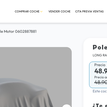
COMPRAR COCHE
VENDER COCHE
CITA PREVIA VENTAS
gle Motor 0602887881
Pol
LONG RA
Precio
48.
Precio a
48.9
Este coc
¿Te 