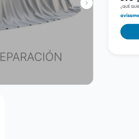
¿QUÉ QUIE
avísame 