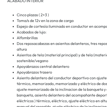
ACABADO INTERIOR
Cinco plazas ( 2+3 )
Toma/s de 12v en la zona de carga
Espejo de cortesía iluminado en conductor en acom
Acabados de lujo:
Alfombrillas
Dos reposacabezas en asientos delanteros, tres repos
altura
Asientos de tela (material principal) y de tela (mate
sostenible/vegano
Apoyabrazos central delantero
Apoyabrazos trasero
Asiento delantero del conductor deportivo con ajuste e
térmico, memorizado, memorizado y eléctrico de dos 
ajuste memorizado de la inclinacion de la banqueta y
banqueta, asiento delantero del acompañante deportiv
eléctricos ) térmico, eléctrico, ajuste eléctrico en alt
manual del respaldo, ajuste eléctrico de la inclinacio