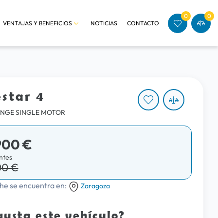
0
0
VENTAJAS Y BENEFICIOS
NOTICIAS
CONTACTO
estar 4
NGE SINGLE MOTOR
900 €
ntes
00 €
he se encuentra en:
Zaragoza
gusta este vehículo?