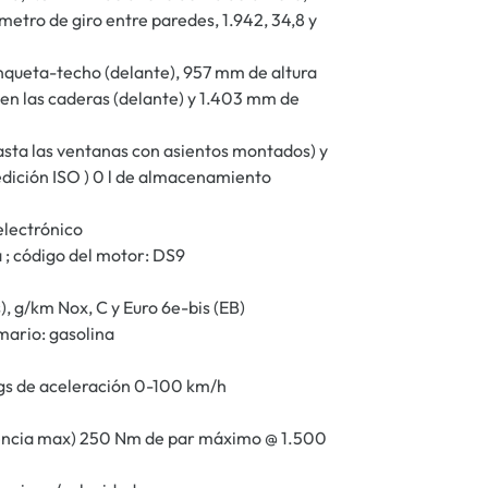
etro de giro entre paredes, 1.942, 34,8 y
nqueta-techo (delante), 957 mm de altura
en las caderas (delante) y 1.403 mm de
asta las ventanas con asientos montados) y
medición ISO ) 0 l de almacenamiento
electrónico
nea ; código del motor: DS9
 g/km Nox, C y Euro 6e-bis (EB)
mario: gasolina
egs de aceleración 0-100 km/h
tencia max) 250 Nm de par máximo @ 1.500