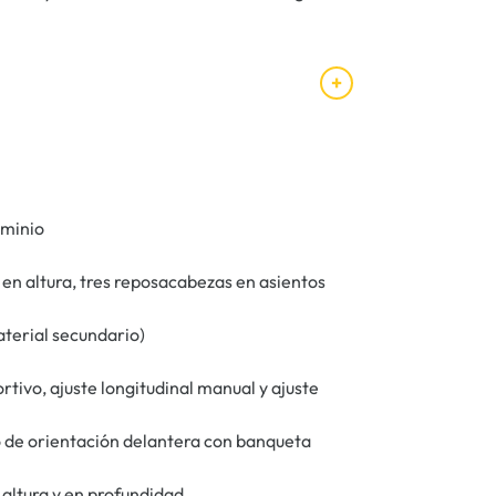
uminio
en altura, tres reposacabezas en asientos
aterial secundario)
ivo, ajuste longitudinal manual y ajuste
do de orientación delantera con banqueta
 altura y en profundidad