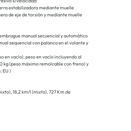
resivo s/velocidad
arra estabilizadora mediante muelle
sera de eje de torsión y mediante muelle
 embrague manual secuencial y automático
ual sequencial con palanca en el volante y
o en vacío), peso en vacío incluyendo al
00 kg (peso máximo remolcable con freno) y
: EU )
xto), 18,2 km/l (mixto), 727 Km de