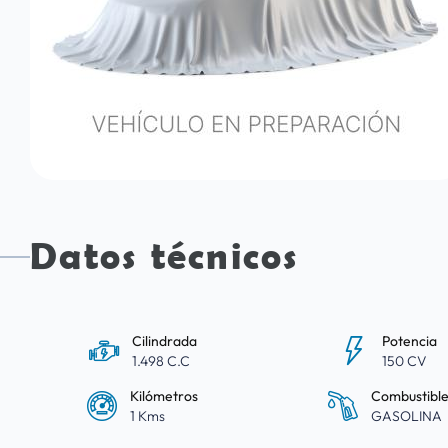
Datos técnicos
Cilindrada
Potencia
1.498 C.C
150 CV
Kilómetros
Combustibl
1 Kms
GASOLINA