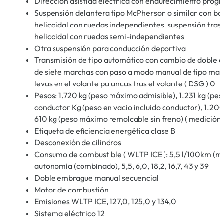
Dirección asistida eléctrica con endurecimiento prog
Suspensión delantera tipo McPherson o similar con b
helicoidal con ruedas independientes, suspensión tra
helicoidal con ruedas semi-independientes
Otra suspensión para conducción deportiva
Transmisión de tipo automático con cambio de doble
de siete marchas con paso a modo manual de tipo man
levas en el volante palancas tras el volante ( DSG ) 0
Pesos: 1.720 kg (peso máximo admisible), 1.231 kg (pes
conductor Kg (peso en vacio incluido conductor), 1.2
610 kg (peso máximo remolcable sin freno) ( medición
Etiqueta de eficiencia energética clase B
Desconexión de cilindros
Consumo de combustible ( WLTP ICE ): 5,5 l/100km (mi
autonomía (combinado), 5,5, 6,0, 18,2, 16,7, 43 y 39
Doble embrague manual secuencial
Motor de combustión
Emisiones WLTP ICE, 127,0, 125,0 y 134,0
Sistema eléctrico 12