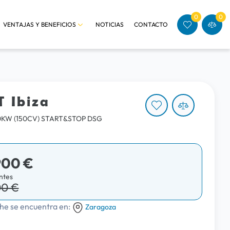
0
0
VENTAJAS Y BENEFICIOS
NOTICIAS
CONTACTO
T Ibiza
110KW (150CV) START&STOP DSG
900 €
ntes
00 €
he se encuentra en:
Zaragoza