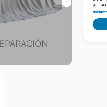
¿QUÉ QUIE
avísame 