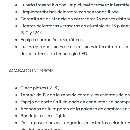
Luneta trasera fija con limpialuneta trasera intermit
Limpiaparabrisas delantero con sensor de lluvia
Garantía de asistencia en carretera: 36 meses distan
Llantas delanteras y traseras en aluminio de 18 pulga
19,0 y 1244
Equipo reparación neumáticos
Luces de freno, luces de cruce, luces intermitentes lat
de carretera con tecnología LED
ACABADO INTERIOR
Cinco plazas ( 2+3 )
Toma/s de 12v en la zona de carga y los asientos dela
Espejo de cortesía iluminado en conductor en acom
Acabados de lujo: pomo de la palanca de cambios en c
Bandeja trasera rígida
Dos reposacabezas integrados en asientos delanteros
ajustables en altura