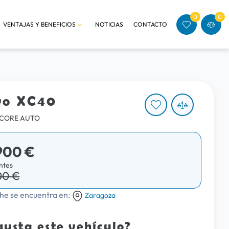
0
0
VENTAJAS Y BENEFICIOS
NOTICIAS
CONTACTO
vo XC40
G CORE AUTO
900 €
ntes
00 €
he se encuentra en:
Zaragoza
gusta este vehículo?