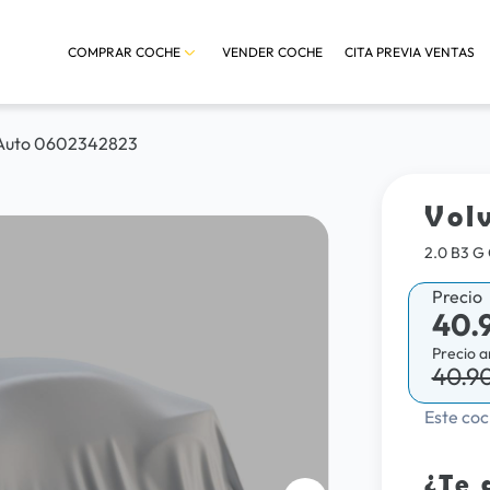
COMPRAR COCHE
VENDER COCHE
CITA PREVIA VENTAS
 Auto 0602342823
Vol
2.0 B3 
Precio
40.
Precio a
40.9
Este coc
¿Te 