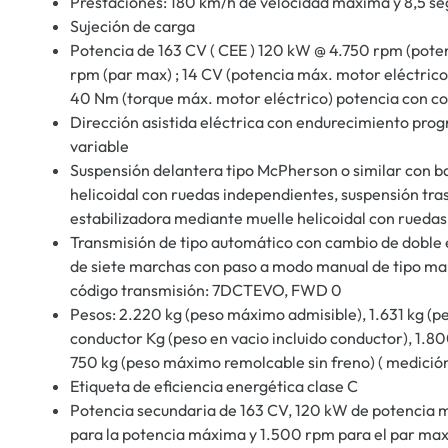
Prestaciones: 180 km/h de velocidad máxima y 8,5 s
Sujeción de carga
Potencia de 163 CV ( CEE ) 120 kW @ 4.750 rpm (pot
rpm (par max) ; 14 CV (potencia máx. motor eléctrico
40 Nm (torque máx. motor eléctrico) potencia con c
Dirección asistida eléctrica con endurecimiento prog
variable
Suspensión delantera tipo McPherson o similar con b
helicoidal con ruedas independientes, suspensión tras
estabilizadora mediante muelle helicoidal con rueda
Transmisión de tipo automático con cambio de doble
de siete marchas con paso a modo manual de tipo manu
código transmisión: 7DCTEVO, FWD 0
Pesos: 2.220 kg (peso máximo admisible), 1.631 kg (pe
conductor Kg (peso en vacio incluido conductor), 1.8
750 kg (peso máximo remolcable sin freno) ( medición
Etiqueta de eficiencia energética clase C
Potencia secundaria de 163 CV, 120 kW de potencia
para la potencia máxima y 1.500 rpm para el par ma