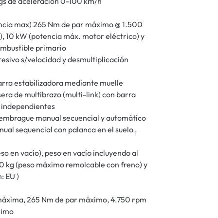
egs de aceleración 0-100 km/h
encia max) 265 Nm de par máximo @ 1.500
), 10 kW (potencia máx. motor eléctrico) y
ombustible primario
resivo s/velocidad y desmultiplicación
arra estabilizadora mediante muelle
era de multibrazo (multi-link) con barra
s independientes
 embrague manual secuencial y automático
al sequencial con palanca en el suelo ,
so en vacío), peso en vacío incluyendo al
00 kg (peso máximo remolcable con freno) y
: EU )
 máxima, 265 Nm de par máximo, 4.750 rpm
ximo