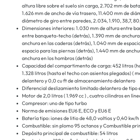
altura libre sobre el suelo sin carga, 2.702 mm de bat
1.626 mm de ancho de vía trasero, 11.400 mm de diám
diámetro de giro entre paredes, 2.034, 1.910, 38,7, 80,
Dimensiones interiores: 1.030 mm de altura entre ba
entre banqueta-techo (detrás), 1.390 mm de anchura 
anchura en las caderas (detrás), 1.040 mm de espacio
espacio para las piernas (detrás), 1.440 mm de anchu
anchura en los hombros (detrás)
Capacidad del compartimento de carga: 452 litros (h
1.328 litros (hasta el techo con asientos plegados) (
delantero y 0,0 cu ft de almacenamiento delantero
Diferencial deslizamiento limitado delantero de tipo 
Motor de 2,0 litros ( 1.969 cc ) , cuatro cilindros en lí
Compresor: uno de tipo turbo
Norma de emisiones EU6 E, ECO y EU6 E
Batería tipo: iones de litio de 48,0 voltios y 0,40 kw/h
Combustible: sin plomo 95 octanos y Combustible pri
Depósito principal de combustible: 54 litros