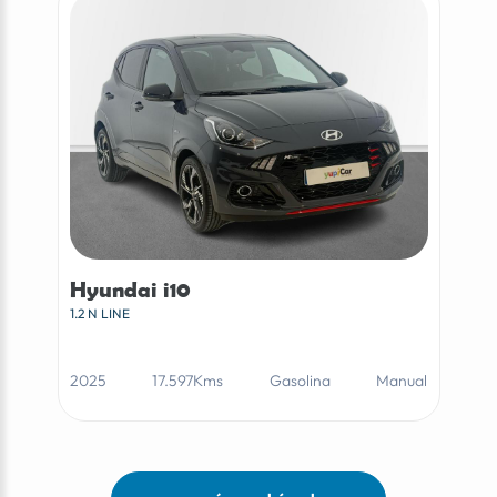
Hyundai i10
1.2 N LINE
2025
17.597Kms
Gasolina
Manual