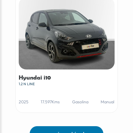
Hyundai i10
1.2 N LINE
2025
17.597Kms
Gasolina
Manual