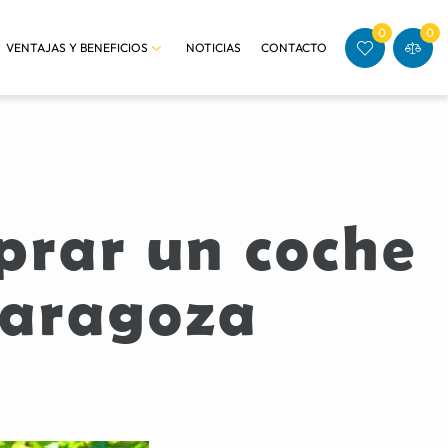
0
0
VENTAJAS Y BENEFICIOS
NOTICIAS
CONTACTO
prar un coche
Zaragoza